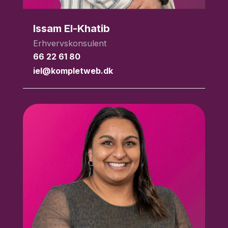
Issam El-Khatib
Erhvervskonsulent
66 22 61 80
iel@kompletweb.dk