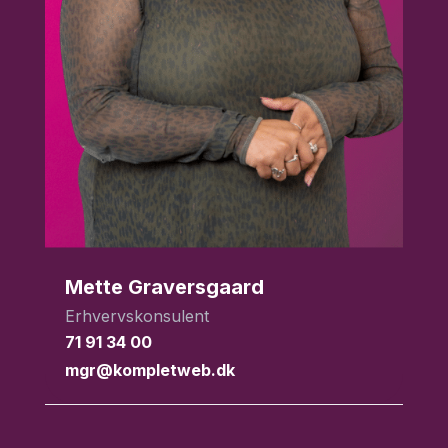
Mette Graversgaard
Erhvervskonsulent
71 91 34 00
mgr@kompletweb.dk