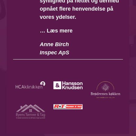
synlighed på nettet og dermed
opnået flere henvendelse på
vores ydelser.
… Læs mere
Anne Birch
Inspec ApS