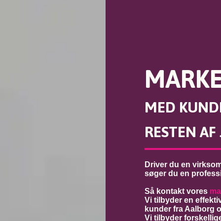
MARKE
MED KUNDE
RESTEN AF
Driver du en virksomh
søger du en profess
Så kontakt vores
ma
Vi tilbyder en effekt
kunder fra Aalborg o
Vi tilbyder forskell